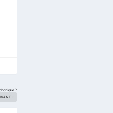
phonique ?
IVANT