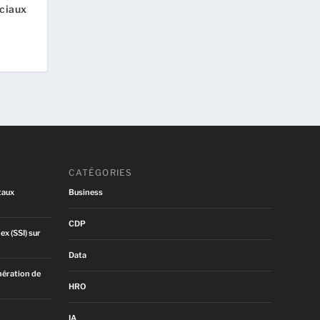
ociaux
CATÉGORIES
taux
Business
CDP
ex (SSI) sur
Data
nération de
HRO
IA