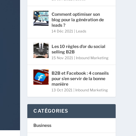
Comment optimiser son
blog pour la génération de
leads ?
14 Déc 2021
|
Leads
Les 10 règles d’or du social
selling B2B
15 Nov 2021
|
Inbound Marketing
B2B et Facebook : 4 conseils
pour s’en servir de la bonne
manière
13 Oct 2021
|
Inbound Marketing
CATÉGORIES
Business