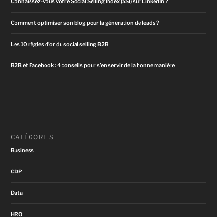
Connaissez-vous votre Social Selling Index (SSI) sur LinkedIn ?
Comment optimiser son blog pour la génération de leads ?
Les 10 règles d’or du social selling B2B
B2B et Facebook : 4 conseils pour s’en servir de la bonne manière
CATÉGORIES
Business
CDP
Data
HRO